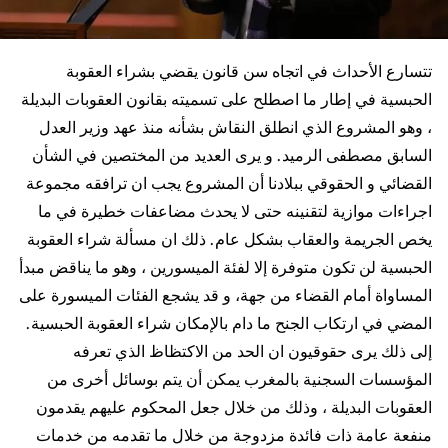
تتسارع الأحداث في اتجاه سن قانون يقضي بشراء العقوبة
الحبسية في إطار ما اصطلح على تسميته بقانون العقوبات البديلة
، وهو المشروع الذي انطلق النقاش بشأنه منذ عهد وزير العدل
السابق مصطفى الرميد. و يرى العديد من المختصين في الشأن
القضائي و الحقوقي ببلادنا أن المشروع يجب ان ترافقه مجموعة
اجراءات موازية لتقنينه حتى لا يحدث مضاعفات خطيرة في ما
يخص الجريمة والعقاب بشكل عام. ذلك ان مسألة شراء العقوبة
الحبسية لن تكون متوفرة إلا لفئة الميسورين ، وهو ما يناقض مبدأ
المساواة أمام القضاء من جهة، و قد يشجع الفئات الميسورة على
المضي في ارتكاب الجنح ما دام بالإمكان شراء العقوبة الحبسية.
إلى ذلك يرى حقوقيون ان الحد من الاكتظاظ الذي تعرفه
المؤسسات السجنية بالمغرب يمكن أن يتم بوسائل أخرى من
العقوبات البديلة ، وذلك من خلال جعل المحكوم عليهم يقدمون
منفعة عامة ذات فائدة مزدوجة من خلال ما تقدمه من خدمات