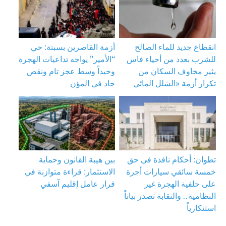
انقطاع جديد للماء الصالح
أزمة القاصرين بسبتة: حي
للشرب بعدد من أحياء فاس
“الأمير” يواجه تداعيات الهجرة
يثير مخاوف السكان من
وحيداً وسط عجز تام ونقص
تكرار أزمة «الشلل المائي
حاد في المؤن
تطوان: أحكام نافذة في حق
بين هيبة القانون وحماية
خمسة سائقي سيارات أجرة
الاستثمار: قراءة متوازنة في
على خلفية الهجرة غير
قرار عامل إقليم آسفي
النظامية.. والنقابة تصدر بياناً
استنكارياً