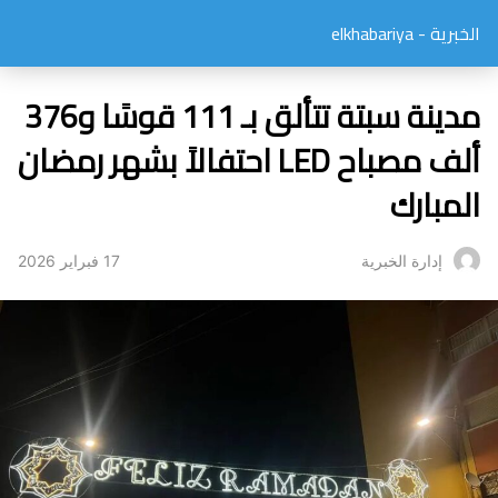
الخبرية - elkhabariya
مدينة سبتة تتألق بـ 111 قوسًا و376
ألف مصباح LED احتفالاً بشهر رمضان
المبارك
17 فبراير 2026
إدارة الخبرية