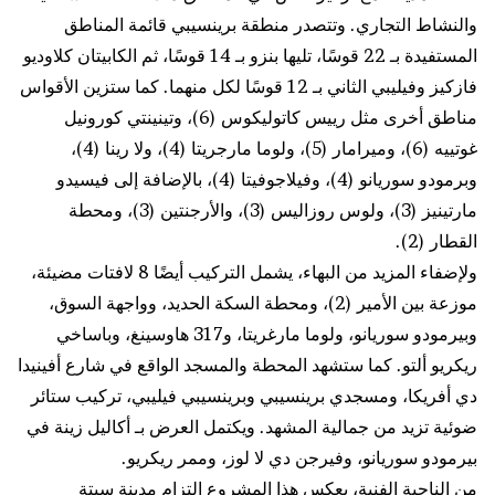
والنشاط التجاري. وتتصدر منطقة برينسيبي قائمة المناطق
المستفيدة بـ 22 قوسًا، تليها بنزو بـ 14 قوسًا، ثم الكابيتان كلاوديو
فازكيز وفيليبي الثاني بـ 12 قوسًا لكل منهما. كما ستزين الأقواس
مناطق أخرى مثل رييس كاتوليكوس (6)، وتينينتي كورونيل
غوتييه (6)، وميرامار (5)، ولوما مارجريتا (4)، ولا رينا (4)،
وبرمودو سوريانو (4)، وفيلاجوفيتا (4)، بالإضافة إلى فيسيدو
مارتينيز (3)، ولوس روزاليس (3)، والأرجنتين (3)، ومحطة
القطار (2).
ولإضفاء المزيد من البهاء، يشمل التركيب أيضًا 8 لافتات مضيئة،
موزعة بين الأمير (2)، ومحطة السكة الحديد، وواجهة السوق،
وبيرمودو سوريانو، ولوما مارغريتا، و317 هاوسينغ، وباساخي
ريكريو ألتو. كما ستشهد المحطة والمسجد الواقع في شارع أفينيدا
دي أفريكا، ومسجدي برينسيبي وبرينسيبي فيليبي، تركيب ستائر
ضوئية تزيد من جمالية المشهد. ويكتمل العرض بـ أكاليل زينة في
بيرمودو سوريانو، وفيرجن دي لا لوز، وممر ريكريو.
من الناحية الفنية، يعكس هذا المشروع التزام مدينة سبتة