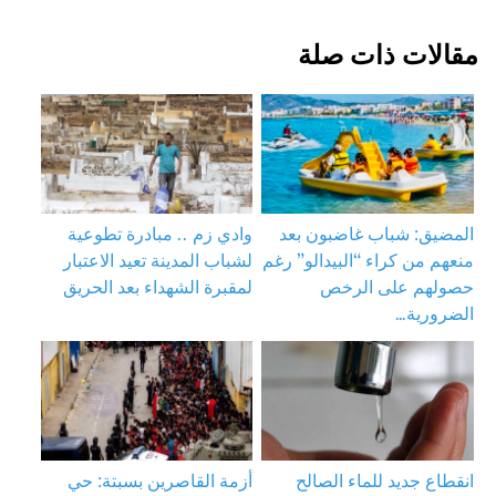
مقالات ذات صلة
المضيق: شباب غاضبون بعد
وادي زم .. مبادرة تطوعية
منعهم من كراء “البيدالو” رغم
لشباب المدينة تعيد الاعتبار
حصولهم على الرخص
لمقبرة الشهداء بعد الحريق
الضرورية…
انقطاع جديد للماء الصالح
أزمة القاصرين بسبتة: حي