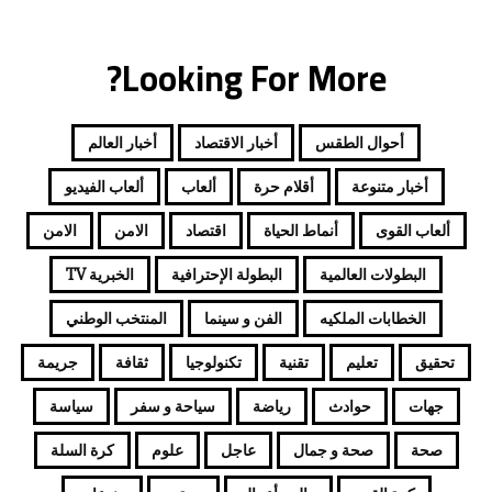
ت
ر
Looking For More?
و
ن
ي
أحوال الطقس
أخبار الاقتصاد
أخبار العالم
أخبار متنوعة
أقلام حرة
ألعاب
ألعاب الفيديو
ألعاب القوى
أنماط الحياة
اقتصاد
الامن
الامن
البطولات العالمية
البطولة الإحترافية
الخبرية TV
الخطابات الملكيه
الفن و سينما
المنتخب الوطني
تحقيق
تعليم
تقنية
تكنولوجيا
ثقافة
جريمة
جهات
حوادث
رياضة
سياحة و سفر
سياسة
صحة
صحة و جمال
عاجل
علوم
كرة السلة