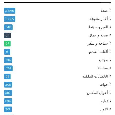
م
م
ق
د
صحة
5٬690
ت
د
ل
ع
أخبار متنوعة
2٬365
ش
ق
الفن و سينما
140
خ
د
ص
ه
صحة و جمال
69
و
ح
سياحة و سفر
67
إ
ت
ص
ى
ألعاب الفيديو
6
ا
2
مجتمع
736
ب
0
ة
3
سياسة
624
ث
0
الخطابات الملكيه
41
ل
ا
جهات
506
ث
أحوال الطقس
387
ة
آ
تعليم
336
خ
الامن
ر
301
ي