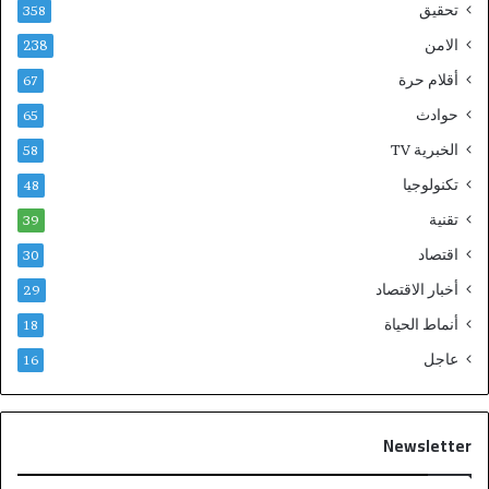
تحقيق
358
الامن
238
أقلام حرة
67
حوادث
65
الخبرية TV
58
تكنولوجيا
48
تقنية
39
اقتصاد
30
أخبار الاقتصاد
29
أنماط الحياة
18
عاجل
16
Newsletter