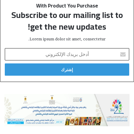
With Product You Purchase
Subscribe to our mailing list to
get the new updates!
Lorem ipsum dolor sit amet, consectetur.
أ
د
خ
ل
ب
ر
ي
د
ك
ا
ل
إ
ل
ك