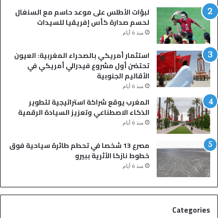
ا
ب
لبؤات الأطلس على موعد حاسم مع السنغال
ل
ر
لحسم صدارة كأس إفريقيا للسيدات
س
ا
منذ 6 أيام
ب
ه
ت
ي
استثمار أمريكي بالصحراء المغربية: العيون
أ
م
تحتضن أول مشروع فيدرالي أمريكي في
و
د
الأقاليم الجنوبية
ل
ي
منذ 6 أيام
ا
ا
د
ز
المغرب يوقع شراكة استراتيجية لتطوير
ا
ب
الذكاء الاصطناعي وتعزيز السيادة الرقمية
ل
ا
منذ 6 أيام
ن
قٍ
م
و
مصرع 13 شخصا في تحطم طائرة سياحية فوق
ة
ا
خطوط نازكا الأثرية ببيرو
ي
ل
منذ 6 أيام
ن
م
ت
ل
ه
ك
ي
ي
Categories
ب
ي