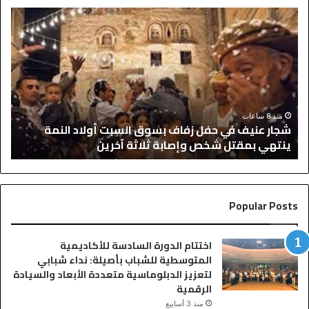
ش
ر
ج
ي
ا
ا
ر
ل
ع
م
ن
د
ي
ر
ف
ي
منذ 8 ساعات
شجار عنيف في حفل زفاف بسوق السبت أولاد النمة
ر
ف
د
ينتهي بمقتل شخص وإصابة ثلاثة آخرين
عق
ي
ي
ح
ح
ف
س
ل
م
Popular Posts
ز
ا
ف
ل
ا
ج
اختتام الدورة السادسة للأكاديمية
ف
د
المتوسطية للشباب بأصيلة: نداء شبابي
ب
ل
لتعزيز الدبلوماسية متعددة الأبعاد والسيادة
س
.
الرقمية
و
.
ق
منذ 3 أسابيع
إ