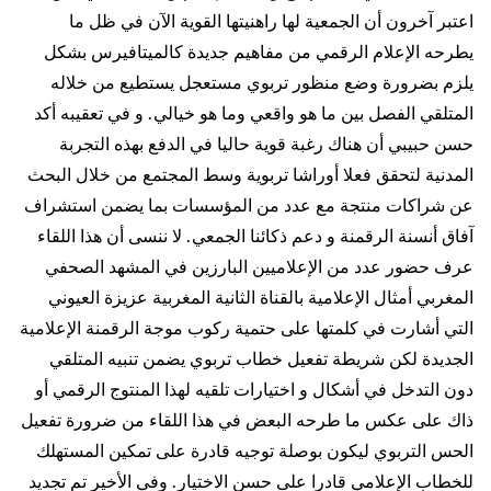
اعتبر آخرون أن الجمعية لها راهنيتها القوية الآن في ظل ما
يطرحه الإعلام الرقمي من مفاهيم جديدة كالميتافيرس بشكل
يلزم بضرورة وضع منظور تربوي مستعجل يستطيع من خلاله
المتلقي الفصل بين ما هو واقعي وما هو خيالي. و في تعقيبه أكد
حسن حبيبي أن هناك رغبة قوية حاليا في الدفع بهذه التجربة
المدنية لتحقق فعلا أوراشا تربوية وسط المجتمع من خلال البحث
عن شراكات منتجة مع عدد من المؤسسات بما يضمن استشراف
آفاق أنسنة الرقمنة و دعم ذكائنا الجمعي. لا ننسى أن هذا اللقاء
عرف حضور عدد من الإعلاميين البارزين في المشهد الصحفي
المغربي أمثال الإعلامية بالقناة الثانية المغربية عزيزة العيوني
التي أشارت في كلمتها على حتمية ركوب موجة الرقمنة الإعلامية
الجديدة لكن شريطة تفعيل خطاب تربوي يضمن تنبيه المتلقي
دون التدخل في أشكال و اختيارات تلقيه لهذا المنتوج الرقمي أو
ذاك على عكس ما طرحه البعض في هذا اللقاء من ضرورة تفعيل
الحس التربوي ليكون بوصلة توجيه قادرة على تمكين المستهلك
للخطاب الإعلامي قادرا على حسن الاختيار. وفي الأخير تم تجديد