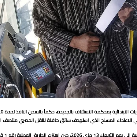
ي الاعتداء المسلح الذي استهدف سائق حافلة للنقل الحضري منتصف ا
ويعود ملف ال