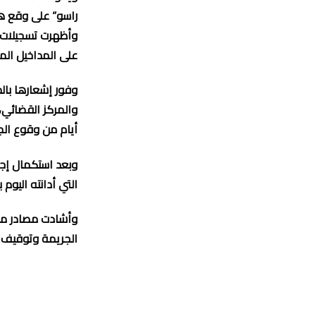
راسو” على وقع ه
وأظهرت تسجيلات كا
على المداخيل المال
وفور إشعارها بالح
أيام من وقوع الج
وبعد استكمال إجرا
التي أدانته اليوم 
وأشادت مصادر محل
الجريمة وتوقيف ا