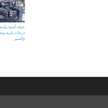
حملة أمنية واس
درجات نارية وض
والسير