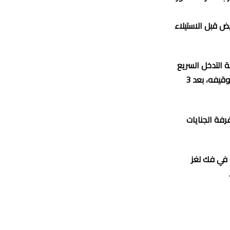
ض قبل الاستيلاء
ة التدخل السريع
والمركز القضائي، بحثاً معمقاً. ومكنت التحريات الميدانية وتعقب مسار المشتبه فيه من توقيفه، بعد 3
رفة الجنايات
 في فك لغز