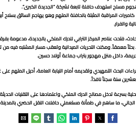
جوم مسلح استهدف حافلة تابعة لشركة “الجديدة الكبرى”.
ميرات المراقبة المثبتة بالحافلة المتهم وهو يهاجم السائق بسلاح أبي
ية والفرار.
ادث، فتحت عناصر المركز الترابي للدرك الملكي بالجديدة، مدعومة بفرق
ريمة، داخل منزل مهجور بتراب جماعة أولاد حسين.
ءات البحث التمهيدي وتقديمه أمام النيابة العامة، أحيل المتهم على غ
بعشرين سنة سجناً نافذاً.
ية بسرعة تدخل مصالح الدرك الملكي واعتمادها على التقنيات الحديثة
لجاني، ما ساهم في طمأنة مستعملي حافلات النقل الحضري بالمدينة.