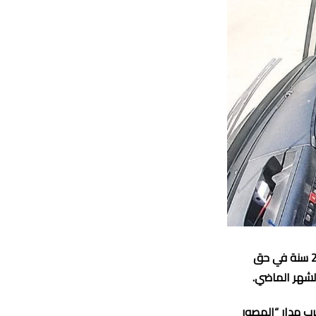
أصدرت غرفة الجنايات الابتدائية بمحكمة الاستئناف بالجديدة، حكماً بالسجن النافذ لمدة 20 سنة في حق
لشهر الماضي.
قضية إلى يوم الأربعاء 13 ماي 2026، حين اهتزت الطريق الوطنية رقم 1 قرب مدار “المصور