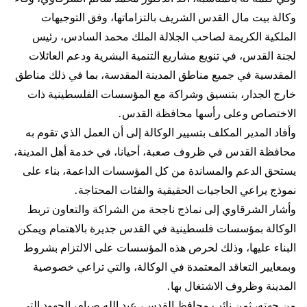
وكالة بيت مال القدس الشريف بالتزاماتها، وفق التوجيهات
الملكية الكريمة لصاحب الجلالة الملك محمد السادس، رئيس
لجنة القدس، في تنويع مشاريع التنمية البشرية ودعم العائلات
المقدسية في جميع مناطق المدينة المقدسة، بما في ذلك مناطق
خارج الجدار، بتنسيق وشراكة مع المؤسسات الفلسطينية ذات
الاختصاص وعلى رأسها محافظة القدس.
وأفاد المدير المكلف بتسيير الوكالة إلى أن العمل الذي تقوم به
محافظة القدس في ظروف صعبة، أحيانا، في خدمة أهل المدينة،
يستحق الدعم والمساندة من كل المؤسسات الداعمة، بناء على
نموذج يراعي الحاجيات الحقيقية والفئات المحتاجة.
وأشار الشرقاوي إلى نماذج ناجحة من الشراكة والتعاون تربط
الوكالة بمؤسسات فلسطينية في القدس جديرة بالاهتمام ويمكن
البناء عليها، وذلك لحرص هذه المؤسسات على الالتزام بشروط
وبمعايير التعاقد المعتمدة في الوكالة، والتي تراعي خصوصية
المدينة وظروف الاشتغال بها.
من جهته، ثمن نائب محافظ القدس، عبد الله صيام، الجهود التي