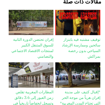
مقالات ذات صلة
توقيف مشتبه فيه بابتزاز
إفران تحتضن الدورة الثانية
سائحين وممارسة الإرشاد
للسوق المتنقل الكبير
السياحي بدون رخصة
لمنتجات الاقتصاد الاجتماعي
بمراكش
والتضامني
*إقبال كثيف على مدينة
المطارات المغربية تقلص
إفران هرباً من موجة الحر
زمن العبور إلى 3.6 دقائق
التي تجتاح المدن المغربية*
وتسجل انخفاضاً تاريخياً في