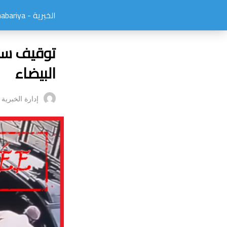
الخبرية - elkhabariya
توقيف سائ
البيضاء
إدارة الخبرية