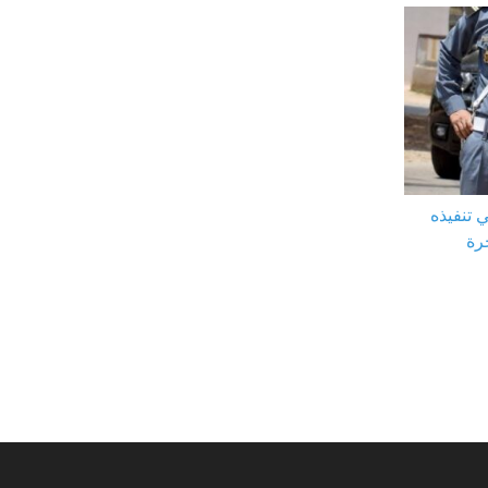
 تنفيذه
رة