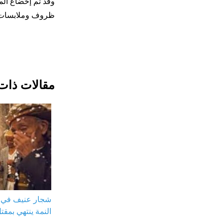
وقد تم إخضاع الم
ظروف وملابسات وخ
مقالات ذات
شجار عنيف في ح
النمة ينتهي بمق