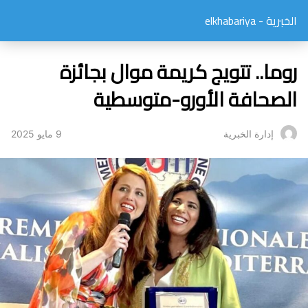
الخبرية - elkhabariya
روما.. تتويج كريمة موال بجائزة
الصحافة الأورو-متوسطية
9 مايو 2025
إدارة الخبرية