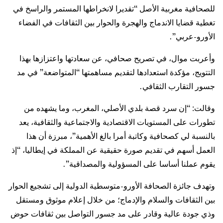
للصحافية مغربية الأصل “تقديرا لانخراطها المستمر والراسخ في
تغطية قضايا الاندماج والهجرة والحوار بين الثقافات في الفضاء
الأورو-عربي”.
وأعربت موال، في تصريح صحافي، عن سعادتها واعتزازها بهذا
التتويج، مؤكدة استعدادها لتقديم مساهمتها “المتواضعة” في مد
جسور التقارب الثقافي.
وقالت: “إن سرد قصة بلدي الأصلي، المغرب، وما يشهده من
تطورات على المستويات الاقتصادية والاجتماعية والثقافية، يعد
بالنسبة لي كصحافية وكاتبة أمرا بالغ الأهمية”، مبرزة أن هذا
العمل أسهم في تقديم صورة حقيقية عن المملكة في إيطاليا، “إذ
يقوم عملنا أساسا على المسؤولية والمصداقية”.
وتهدف جائزة الصحافة الأورو-متوسطية الدولية إلى تشجيع الحوار
بين الثقافات والسلام والإدماج؛ من خلال إعلام موثوق ومستقل
وذي جودة عالية وقادر على مد جسور التواصل بين ثقافات حوض